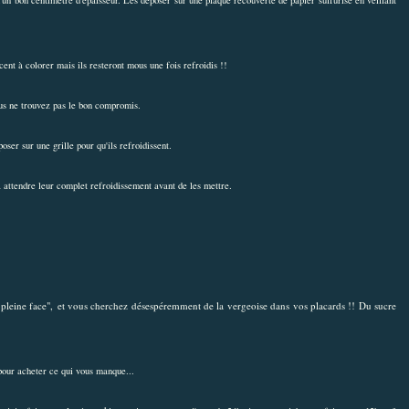
ent à colorer mais ils resteront mous une fois refroidis !!
vous ne trouvez pas le bon compromis.
oser sur une grille pour qu'ils refroidissent.
 attendre leur complet refroidissement avant de les mettre.
 en pleine face", et vous cherchez désespéremment de la vergeoise dans vos placards !! Du sucre
) pour acheter ce qui vous manque...