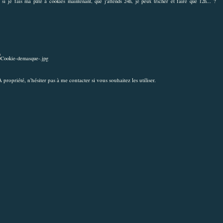
 si je fais ma pâte à cookies maintenant, que j'attends 24h, je peux tricher et faire que 12h... ?
propriété, n'hésiter pas à me contacter si vous souhaitez les utiliser.