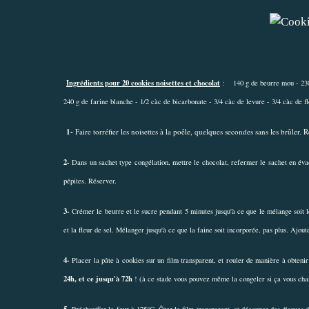
Ingrédients pour 20 cookies noisettes et chocolat
:
140 g de beurre mou - 230
240 g de farine blanche - 1/2 càc de bicarbonate - 3/4 càc de levure - 3/4 càc de fl
1-
Faire torréfier les noisettes à la poêle, quelques secondes sans les brûler. R
2-
Dans un sachet type congélation, mettre le chocolat, refermer le sachet en évacu
pépites. Réserver.
3-
Crémer le beurre et le sucre pendant 5 minutes jusqu'à ce que le mélange soit lé
et la fleur de sel. Mélanger jusqu'à ce que la faine soit incorporée, pas plus. Ajout
4-
Placer la pâte à cookies sur un film transparent, et rouler de manière à obteni
24h, et ce jusqu'à 72h
! (à ce stade vous pouvez même la congeler si ça vous cha
5-
Préchauffer le four à 175°C. Ôter le film transparent, et découper des disques d