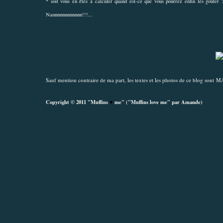
* soit vous en êtes à calculer quand est-ce que vous pourrez enfin les goûter :
Nannnnnnnnnnnn!!!...
Sauf mention contraire de ma part, les textes et les photos de ce blog sont MA 
Copyright © 2011 "Muffins
♥
me" ("Muffins love me" par Amande)