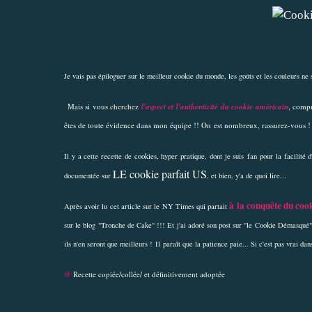
Je vais pas épiloguer sur le meilleur cookie du monde, les goûts et les couleurs ne 
Mais si vous cherchez
l'aspect et l'authenticité du cookie américain
, compr
êtes de toute évidence dans mon équipe !! On est nombreux, rassurez-vous 
Il y a cette recette de
cookies
, hyper pratique, dont je suis fan pour la facilité 
LE cookie parfait US
documentée sur
, et bien, y'a de quoi lire...
à la conquête du cook
Après avoir lu cet article sur le
NY Times
qui partait
sur le blog "
Tronche de Cake
" !!! Et j'ai adoré son post sur "
le Cookie Démasqué
"
ils n'en seront que meilleurs ! Il paraît que la patience paie... Si c'est pas vrai dans
@
Recette copiée/collée/ et définitivement adoptée