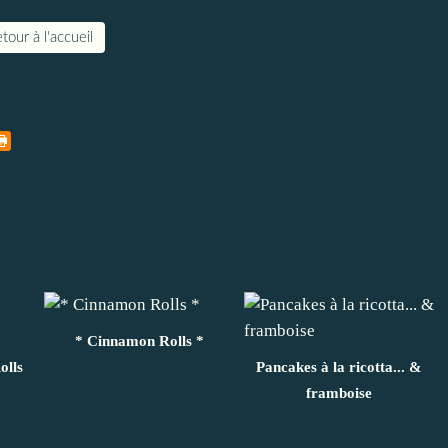
tour à l'accueil
* Cinnamon Rolls *
lls
Pancakes à la ricotta... &
framboise