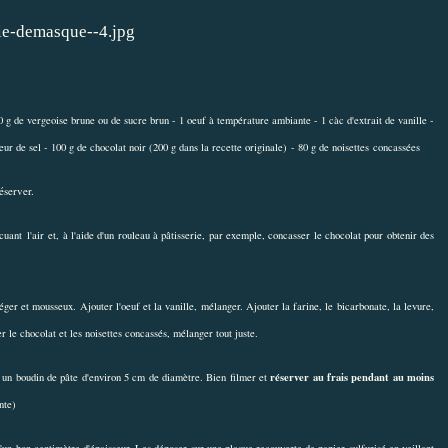
 g de vergeoise brune ou de sucre brun - 1 oeuf à température ambiante - 1 càc d'extrait de vanille -
eur de sel - 100 g de chocolat noir (200 g dans la recette originale) - 80 g de noisettes concassées
éserver.
ant l'air et, à l'aide d'un rouleau à pâtisserie, par exemple, concasser le chocolat pour obtenir des
ger et mousseux. Ajouter l'oeuf et la vanille, mélanger. Ajouter la farine, le bicarbonate, la levure,
er le chocolat et les noisettes concassés, mélanger tout juste.
réserver au frais pendant au moins
r un boudin de pâte d'environ 5 cm de diamètre. Bien filmer et
nte)
'un bon centimètre d'épaisseur. Les déposer sur une plaque recouverte de papier sulfurisé en veillant