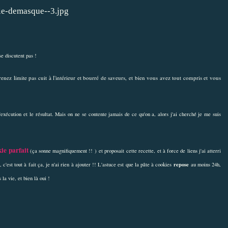
se discutent pas !
enez limite pas cuit à l'intérieur et bourré de saveurs, et bien vous avez tout compris et vous
!
d'exécution et le résultat. Mais on ne se contente jamais de ce qu'on a, alors j'ai cherché je me suis
ie parfait
(ça sonne magnifiquement !! ) et proposait
cette recette
, et à force de liens j'ai atterri
repose
, c'est tout à fait ça, je n'ai rien à ajouter !! L'astuce est que la pâte à cookies
au moins 24h,
 la vie, et bien là oui !