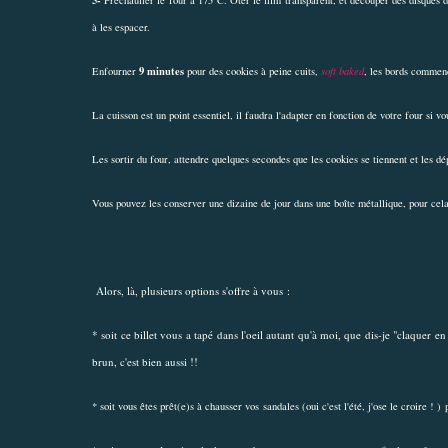
à les espacer.
9 minutes
Enfourner
pour des cookies à peine cuits,
soft baked
, les bords commenc
La cuisson est un point essentiel, il faudra l'adapter en fonction de votre four si 
Les sortir du four, attendre quelques secondes que les cookies se tiennent et les dép
Vous pouvez les conserver une dizaine de jour dans une boîte métallique, pour cela
Alors, là, plusieurs options s'offre à vous :
* soit ce billet vous a tapé dans l'oeil autant qu'à moi, que dis-je "claquer
brun, c'est bien aussi !!
* soit vous êtes prêt(e)s à chausser vos sandales (oui c'est l'été, j'ose le croire ! 